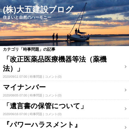
(株)大五建設ブログ
住まいと自然のハーモニー
カテゴリ「時事問題」の記事
「改正医薬品医療機器等法（薬機
法）」
2020/09/11 07:00
時事問題
コメント(0)
マイナンバー
2020/08/05 07:00
時事問題
コメント(0)
「遺言書の保管について」
2020/06/16 07:00
時事問題
コメント(0)
『パワーハラスメント』